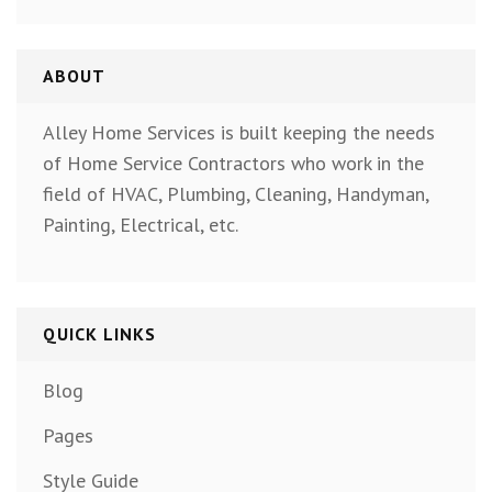
ABOUT
Alley Home Services is built keeping the needs
of Home Service Contractors who work in the
field of HVAC, Plumbing, Cleaning, Handyman,
Painting, Electrical, etc.
QUICK LINKS
Blog
Pages
Style Guide