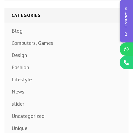
Contact Us
CATEGORIES
Blog
Computers, Games
Design
Fashion
Lifestyle
News
slider
Uncategorized
Unique