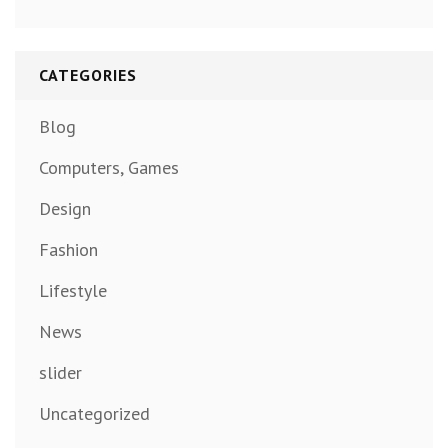
CATEGORIES
Blog
Computers, Games
Design
Fashion
Lifestyle
News
slider
Uncategorized