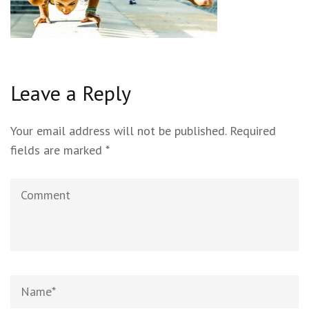
Leave a Reply
Your email address will not be published.
Required
fields are marked
*