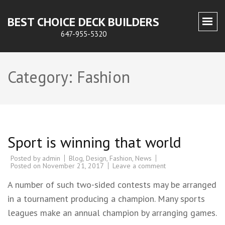
BEST CHOICE DECK BUILDERS
647-955-5320
Category:
Fashion
Sport is winning that world
Posted by
admin
Blog
,
Design
,
Fashion
,
News
Posted on
November 21, 2017
Leave a comment
A number of such two-sided contests may be arranged
in a tournament producing a champion. Many sports
leagues make an annual champion by arranging games.