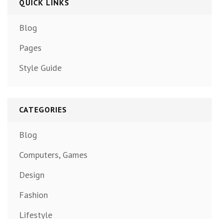
QUICK LINKS
Blog
Pages
Style Guide
CATEGORIES
Blog
Computers, Games
Design
Fashion
Lifestyle