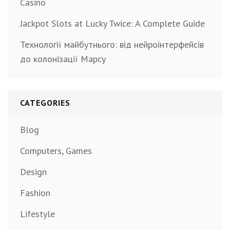
Casino
Jackpot Slots at Lucky Twice: A Complete Guide
Технології майбутнього: від нейроінтерфейсів
до колонізації Марсу
CATEGORIES
Blog
Computers, Games
Design
Fashion
Lifestyle